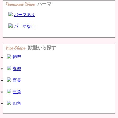
Permanent Wave
パーマ
パーマあり
パーマなし
Face Shape
顔型から探す
卵型
丸型
面長
三角
四角