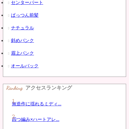
センターパート
ぱっつん前髪
ナチュラル
斜めバンク
眉上バンク
オールバック
Ranking
アクセスランキング
無造作に揺れるミディ...
四つ編み×ハートアレ...