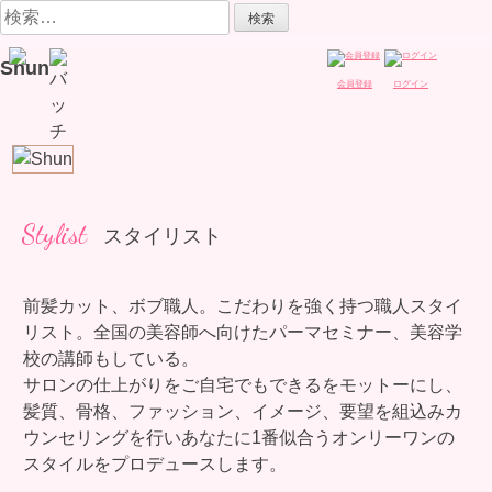
Skip
検
to
索:
content
Shun
会員登録
ログイン
Stylist
スタイリスト
前髪カット、ボブ職人。こだわりを強く持つ職人スタイ
リスト。全国の美容師へ向けたパーマセミナー、美容学
校の講師もしている。
サロンの仕上がりをご自宅でもできるをモットーにし、
髪質、骨格、ファッション、イメージ、要望を組込みカ
ウンセリングを行いあなたに1番似合うオンリーワンの
スタイルをプロデュースします。