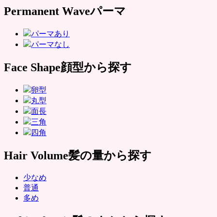
Permanent Wave
パーマ
パーマあり
パーマなし
Face Shape
顔型から探す
卵型
丸型
面長
三角
四角
Hair Volume
髪の量から探す
少なめ
普通
多め