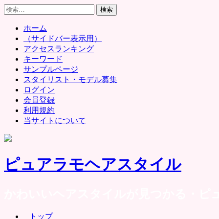
Skip
検
to
索:
content
ホーム
（サイドバー表示用）
アクセスランキング
キーワード
サンプルページ
スタイリスト・モデル募集
ログイン
会員登録
利用規約
当サイトについて
ピュアラモヘアスタイル
かわいいヘアスタイルが見つかる・ピ
トップ