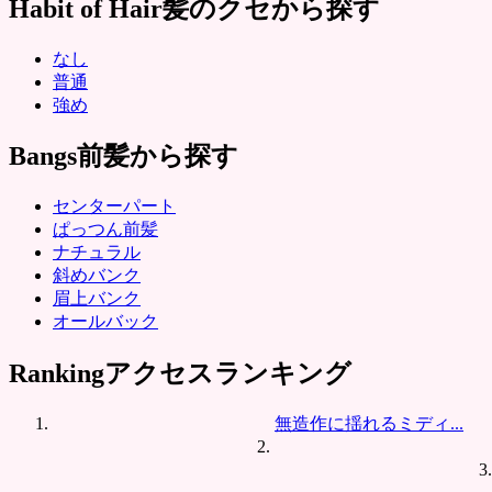
Habit of Hair
髪のクセから探す
なし
普通
強め
Bangs
前髪から探す
センターパート
ぱっつん前髪
ナチュラル
斜めバンク
眉上バンク
オールバック
Ranking
アクセスランキング
無造作に揺れるミディ...