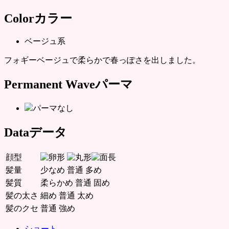
Color
カラー
ベージュ系
フォギーベージュで柔らかで春っぽさを出しました。
Permanent Wave
パーマ
パーマなし
Data
データ
顔型
髪量
少なめ
普通
多め
髪質
柔らかめ
普通
固め
髪の太さ
細め
普通
太め
髪のクセ
普通
強め
ショート