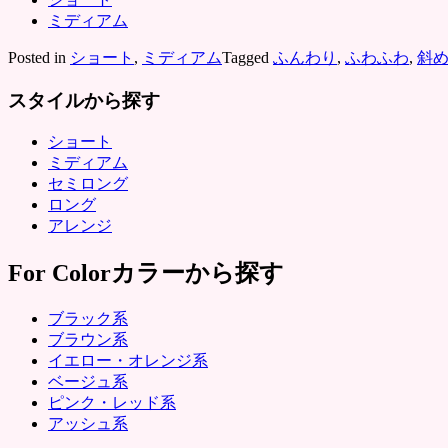
ミディアム
Posted in
ショート
,
ミディアム
Tagged
ふんわり
,
ふわふわ
,
斜
スタイルから探す
ショート
ミディアム
セミロング
ロング
アレンジ
For Color
カラーから探す
ブラック系
ブラウン系
イエロー・オレンジ系
ベージュ系
ピンク・レッド系
アッシュ系