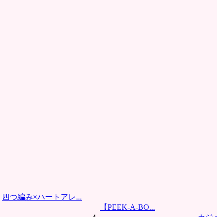
四つ編み×ハートアレ...
【PEEK-A-BO...