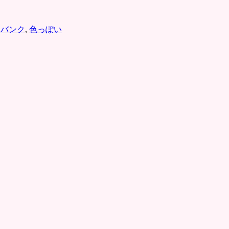
めバンク
,
色っぽい