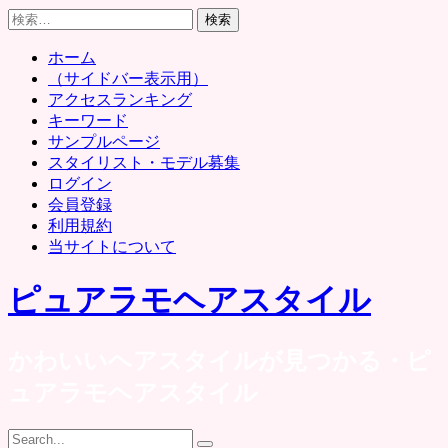
Skip
検
to
索:
content
ホーム
（サイドバー表示用）
アクセスランキング
キーワード
サンプルページ
スタイリスト・モデル募集
ログイン
会員登録
利用規約
当サイトについて
ピュアラモヘアスタイル
かわいいヘアスタイルが見つかる・ピ
ュアラモヘアスタイル
Search