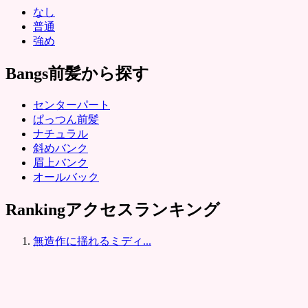
なし
普通
強め
Bangs
前髪から探す
センターパート
ぱっつん前髪
ナチュラル
斜めバンク
眉上バンク
オールバック
Ranking
アクセスランキング
無造作に揺れるミディ...