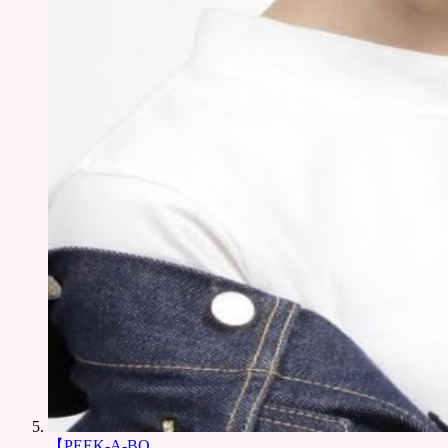
【PEEK-A-BO...