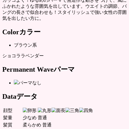
カッコよく！ゆるめのパーマで無造作な動きをつけて、風に
ふかれたような雰囲気を出しています。ウエイトの調節、バ
ングの長さで似合わせも！スタイリッシュで強い女性の雰囲
気を出したい方に。
Color
カラー
ブラウン系
ショコララベンダー
Permanent Wave
パーマ
パーマなし
Data
データ
顔型
髪量
少なめ
普通
髪質
柔らかめ
普通