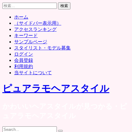
Skip
検
to
索:
content
ホーム
（サイドバー表示用）
アクセスランキング
キーワード
サンプルページ
スタイリスト・モデル募集
ログイン
会員登録
利用規約
当サイトについて
ピュアラモヘアスタイル
かわいいヘアスタイルが見つかる・ピ
ュアラモヘアスタイル
Search