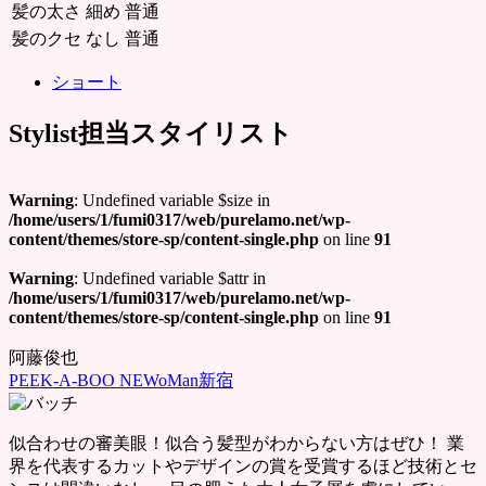
髪の太さ
細め
普通
髪のクセ
なし
普通
ショート
Stylist
担当スタイリスト
Warning
: Undefined variable $size in
/home/users/1/fumi0317/web/purelamo.net/wp-
content/themes/store-sp/content-single.php
on line
91
Warning
: Undefined variable $attr in
/home/users/1/fumi0317/web/purelamo.net/wp-
content/themes/store-sp/content-single.php
on line
91
阿藤俊也
PEEK-A-BOO NEWoMan新宿
似合わせの審美眼！似合う髪型がわからない方はぜひ！ 業
界を代表するカットやデザインの賞を受賞するほど技術とセ