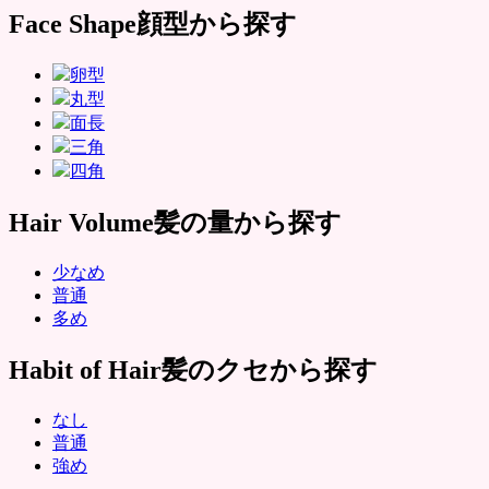
Face Shape
顔型から探す
卵型
丸型
面長
三角
四角
Hair Volume
髪の量から探す
少なめ
普通
多め
Habit of Hair
髪のクセから探す
なし
普通
強め