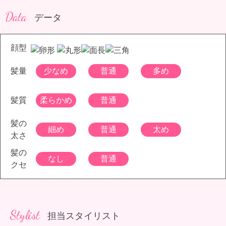
Data
データ
顔型
髪量
少なめ
普通
多め
髪質
柔らかめ
普通
髪の
細め
普通
太め
太さ
髪の
なし
普通
クセ
Stylist
担当スタイリスト