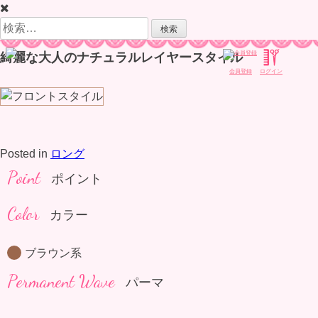
Skip
to
検
content
索:
綺麗な大人のナチュラルレイヤースタイル
会員登録
ログイン
Posted in
ロング
Point
ポイント
Color
カラー
ブラウン系
Permanent Wave
パーマ