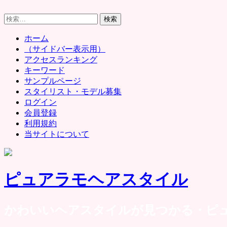
Skip
to
検
content
索:
ホーム
（サイドバー表示用）
アクセスランキング
キーワード
サンプルページ
スタイリスト・モデル募集
ログイン
会員登録
利用規約
当サイトについて
ピュアラモヘアスタイル
かわいいヘアスタイルが見つかる・ピ