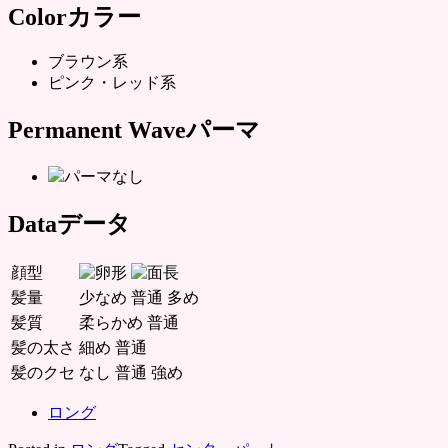
Color
カラー
ブラウン系
ピンク・レッド系
Permanent Wave
パーマ
パーマなし
Data
データ
顔型
髪量
少なめ
普通
多め
髪質
柔らかめ
普通
髪の太さ
細め
普通
髪のクセ
なし
普通
強め
ロング