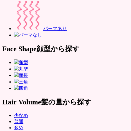
パーマあり
パーマなし
Face Shape
顔型から探す
卵型
丸型
面長
三角
四角
Hair Volume
髪の量から探す
少なめ
普通
多め