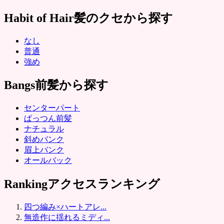
Habit of Hair
髪のクセから探す
なし
普通
強め
Bangs
前髪から探す
センターパート
ぱっつん前髪
ナチュラル
斜めバンク
眉上バンク
オールバック
Ranking
アクセスランキング
四つ編み×ハートアレ...
無造作に揺れるミディ...