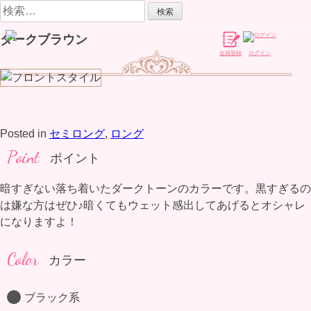
Skip
検
to
索:
ダークブラウン
content
会員登録
ログイン
Posted in
セミロング
,
ロング
Point
ポイント
暗すぎない落ち着いたダークトーンのカラーです。黒すぎるの
は嫌な方はぜひ♪暗くてもウェット感出してあげるとオシャレ
になりますよ！
Color
カラー
ブラック系