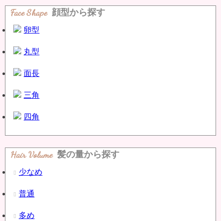
Face Shape
顔型から探す
卵型
丸型
面長
三角
四角
Hair Volume
髪の量から探す
少なめ
普通
多め