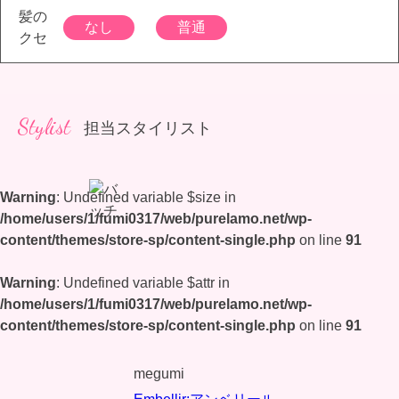
髪の
なし
普通
クセ
Stylist
担当スタイリスト
Warning
: Undefined variable $size in
/home/users/1/fumi0317/web/purelamo.net/wp-
content/themes/store-sp/content-single.php
on line
91
Warning
: Undefined variable $attr in
/home/users/1/fumi0317/web/purelamo.net/wp-
content/themes/store-sp/content-single.php
on line
91
megumi