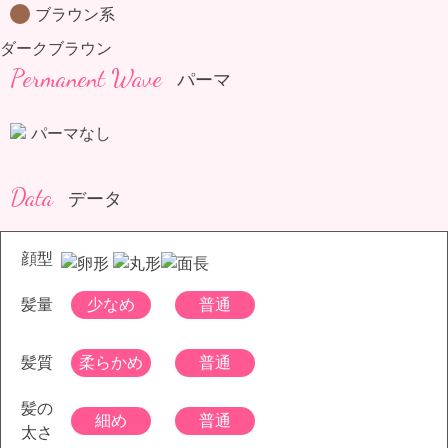
ブラウン系
ダークブラウン
Permanent Wave
パーマ
パーマなし
Data
データ
顔型
髪量
少なめ
普通
髪質
柔らかめ
普通
髪の
細め
普通
太さ