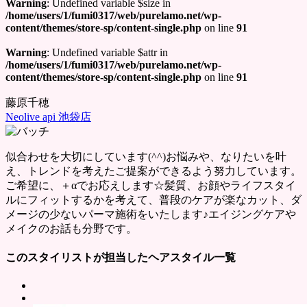
Warning
: Undefined variable $size in
/home/users/1/fumi0317/web/purelamo.net/wp-
content/themes/store-sp/content-single.php
on line
91
Warning
: Undefined variable $attr in
/home/users/1/fumi0317/web/purelamo.net/wp-
content/themes/store-sp/content-single.php
on line
91
藤原千穂
Neolive api 池袋店
似合わせを大切にしています(^^)お悩みや、なりたいを叶
え、トレンドを考えたご提案ができるよう努力しています。
ご希望に、＋αでお応えします☆髪質、お顔やライフスタイ
ルにフィットするかを考えて、普段のケアが楽なカット、ダ
メージの少ないパーマ施術をいたします♪エイジングケアや
メイクのお話も分野です。
このスタイリストが担当したヘアスタイル一覧