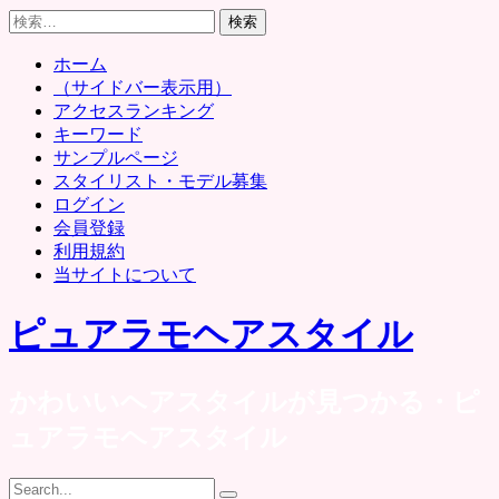
Skip
検
to
索:
content
ホーム
（サイドバー表示用）
アクセスランキング
キーワード
サンプルページ
スタイリスト・モデル募集
ログイン
会員登録
利用規約
当サイトについて
ピュアラモヘアスタイル
かわいいヘアスタイルが見つかる・ピ
ュアラモヘアスタイル
Search