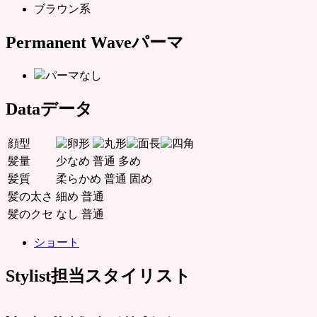
ブラウン系
Permanent Wave
パーマ
パーマなし
Data
データ
顔型
髪量
少なめ
普通
多め
髪質
柔らかめ
普通
固め
髪の太さ
細め
普通
髪のクセ
なし
普通
ショート
Stylist
担当スタイリスト