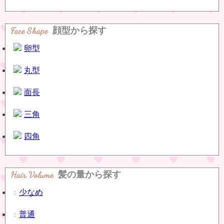
Face Shape
顔型から探す
卵型
丸型
面長
三角
四角
Hair Volume
髪の量から探す
少なめ
普通