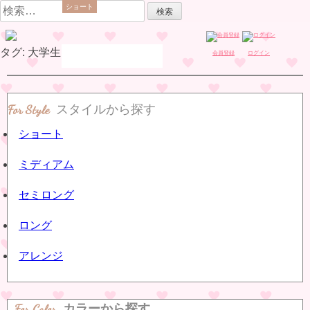
Skip
検
ショート
to
索:
content
タグ:
大学生
会員登録
ログイン
スタイルから探す
ショート
ミディアム
セミロング
ロング
アレンジ
For Color
カラーから探す