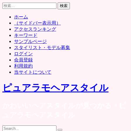
Skip
検
to
索:
content
ホーム
（サイドバー表示用）
アクセスランキング
キーワード
サンプルページ
スタイリスト・モデル募集
ログイン
会員登録
利用規約
当サイトについて
ピュアラモヘアスタイル
かわいいヘアスタイルが見つかる・ピ
ュアラモヘアスタイル
Search