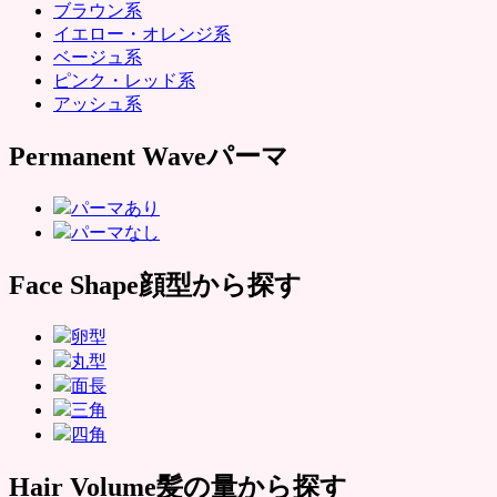
ブラウン系
イエロー・オレンジ系
ベージュ系
ピンク・レッド系
アッシュ系
Permanent Wave
パーマ
パーマあり
パーマなし
Face Shape
顔型から探す
卵型
丸型
面長
三角
四角
Hair Volume
髪の量から探す