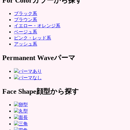
For Color
カラーから探す
ブラック系
ブラウン系
イエロー・オレンジ系
ベージュ系
ピンク・レッド系
アッシュ系
Permanent Wave
パーマ
パーマあり
パーマなし
Face Shape
顔型から探す
卵型
丸型
面長
三角