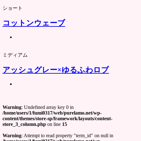
ショート
コットンウェーブ
ミディアム
アッシュグレー×ゆるふわロブ
Warning
: Undefined array key 0 in
/home/users/1/fumi0317/web/purelamo.net/wp-
content/themes/store-sp/framework/layouts/content-
store_3_column.php
on line
15
Warning
: Attempt to read property "term_id" on null in