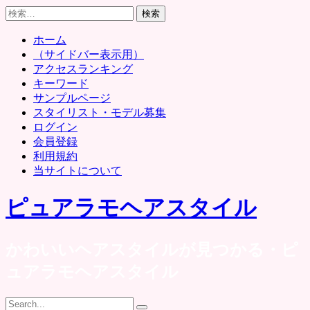
Skip
検
to
索:
content
ホーム
（サイドバー表示用）
アクセスランキング
キーワード
サンプルページ
スタイリスト・モデル募集
ログイン
会員登録
利用規約
当サイトについて
ピュアラモヘアスタイル
かわいいヘアスタイルが見つかる・ピ
ュアラモヘアスタイル
Search